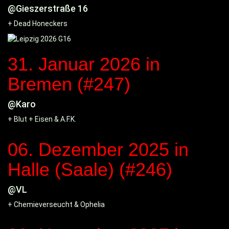
@Gieszerstraße 16
+ Dead Honeckers
31. Januar 2026
in
Bremen (#247)
@Karo
+ Blut + Eisen & A.F.K.
06. Dezember 2025
in
Halle (Saale) (#246)
@VL
+ Chemieverseucht & Ophelia