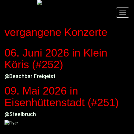
Direkt
zum
Navig
Inhalt
aktivi
vergangene Konzerte
06. Juni 2026
in Klein
Köris (#252)
@Beachbar Freigeist
09. Mai 2026
in
Eisenhüttenstadt (#251)
@Steelbruch