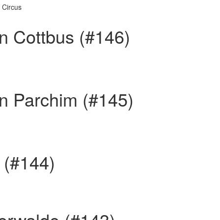
 Circus
n Cottbus (#146)
n Parchim (#145)
n (#144)
terwalde (#143)