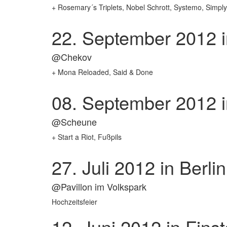
+ Rosemary´s Triplets, Nobel Schrott, Systemo, Simply
22. September 2012
i
@Chekov
+ Mona Reloaded, Said & Done
08. September 2012
i
@Scheune
+ Start a Riot, Fußpils
27. Juli 2012
in Berli
@Pavillon im Volkspark
Hochzeitsfeier
12. Juni 2012
in Fins