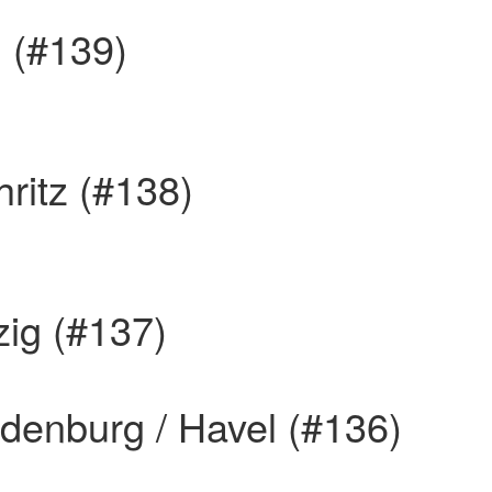
n (#139)
ritz (#138)
zig (#137)
denburg / Havel (#136)