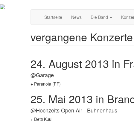
Direkt
Main
zum
Startseite
News
Die Band
Konze
Inhalt
navigation
vergangene Konzerte
24. August 2013
in Fr
@Garage
+ Paranoia (FF)
25. Mai 2013
in Brand
@Hochzeits Open Air - Buhnenhaus
+ Detti Kuul