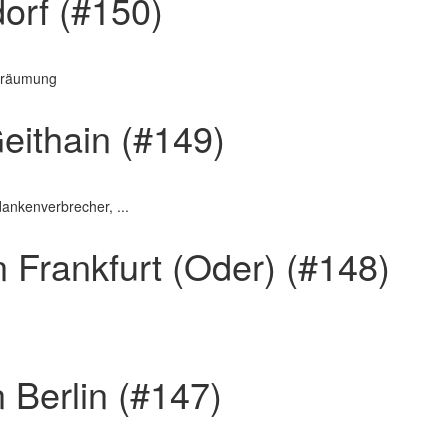
dorf (#150)
gsräumung
eithain (#149)
ankenverbrecher, ...
n Frankfurt (Oder) (#148)
 Berlin (#147)