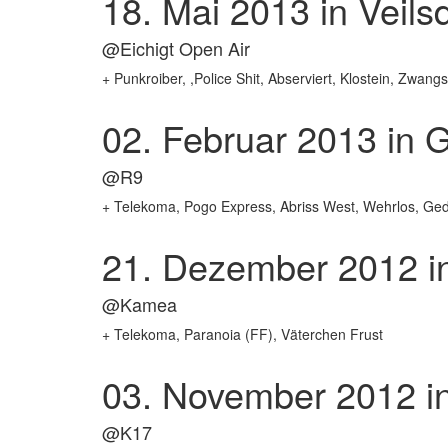
18. Mai 2013
in Veils
@Eichigt Open Air
+ Punkroiber, ,Police Shit, Abserviert, Klostein, Zwan
02. Februar 2013
in G
@R9
+ Telekoma, Pogo Express, Abriss West, Wehrlos, Ged
21. Dezember 2012
i
@Kamea
+ Telekoma, Paranoia (FF), Väterchen Frust
03. November 2012
in
@K17