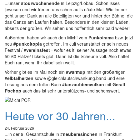
...unser
#tourwochenende
in Leipzig/Löbau. Schön isses
jewesen und wir freuen uns schon auf‘s näxte Mal. Wie immer
geht unser Dank an alle Beteiligten vor und hinter der Bühne, die
das Ganze am Laufen halten. Besonders in den kleinen Läden,
abseits der großen. Wir sehen uns hoffentlich sehr bald wieder!
Außerdem haben wir auch den Michi vom
Punkoirama
bzw. jetzt
neu
#punkoitopia
getroffen. Im Juli veranstaltet er sein neues
Festival /
#vereinsfest
- wofür es lt. seiner Aussage noch etwas
50-60 Plätze/Tickets gibt. Dann ist die Scheune voll. Also haltet
Euch ran, wenn Ihr dabei sein wollt.
Vorher gibt es im Mai noch ein
#warmup
mit den großartigen
#elbtalherzen
sowie @gleichlaufschwankung.band und eine
Lesung aus dem tollen Buch
#tanzaufdemvulkan
mit
Geralf
Pochop
auch das ist sehr unterstützens- und sehenswert.
Heute vor 30 Jahren...
24. Februar 2026
...in der 9. Gesamtschule in
#neuberesinchen
in Frankfurt