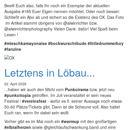
Beeilt Euch also, falls Ihr noch ein Exemplar der aktuellen
Ausgabe #185 Euer Eigen nennen möchtet. Oder noch besser:
Schließt ein Abo ab und sichert so die Existenz des OX. Das Foto
im Artikel stammt übrigens von @alwinrichter bzw.
@alwinrichterphotography Vielen Dank dafür! Viel Spaß beim
Lesen !
#mieschkamayonaise
#bockwurschtbude
#littledrummerboy
#fanzine
Letztens in Löbau...
02. April 2026
...haben wir auch den Michi vom
Punkoirama
bzw. jetzt neu
#punkoitopia
getroffen. Im Juli veranstaltet er sein neues
Festival /
#vereinsfest
- wofür es lt. seiner Aussage noch etwas
50-60 Plätze/Tickets gibt. Dann ist die Scheune voll. Also haltet
Euch ran, wenn Ihr dabei sein wollt.
Vorher gibt es im Mai noch ein
#warmup
mit den großartigen
#elbtalherzen
sowie @gleichlaufschwankung.band und eine