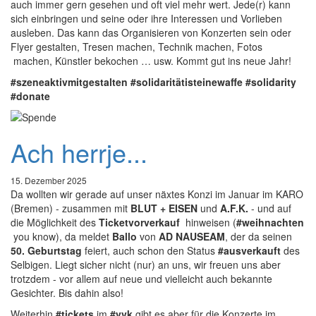
auch immer gern gesehen und oft viel mehr wert. Jede(r) kann
sich einbringen und seine oder ihre Interessen und Vorlieben
ausleben. Das kann das Organisieren von Konzerten sein oder
Flyer gestalten, Tresen machen, Technik machen, Fotos
machen, Künstler bekochen … usw. Kommt gut ins neue Jahr!
#szeneaktivmitgestalten
#solidaritätisteinewaffe
#solidarity
#donate
Ach herrje...
15. Dezember 2025
Da wollten wir gerade auf unser näxtes Konzi im Januar im KARO
(Bremen) - zusammen mit
BLUT + EISEN
und
A.F.K.
- und auf
die Möglichkeit des
Ticketvorverkauf
hinweisen (
#weihnachten
you know), da meldet
Ballo
von
AD NAUSEAM
, der da seinen
50. Geburtstag
feiert, auch schon den Status
#ausverkauft
des
Selbigen. Liegt sicher nicht (nur) an uns, wir freuen uns aber
trotzdem - vor allem auf neue und vielleicht auch bekannte
Gesichter. Bis dahin also!
Weiterhin
#tickets
im
#vvk
gibt es aber für die Konzerte im