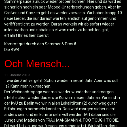
Sommerpause zurück wieder proben können. Hier und da wird es
sicherlich noch ein paar Moped-Unterbrechungen geben. Aber im
Großen und Ganzen geht es wieder vorwärts. Wir haben knapp 10
neue Lieder, die nur darauf warten, endlich aufgenommen und
veröffentlicht zu werden. Daran werkeln wir ab sofort wieder
intensiv dran und sobald es etwas mehr zu berichten gibt,
erfahrt Ihr es hier zuerst.
Kommt gut durch den Sommer & Prost!
Die BWB
Och Mensch...
11. Januar 2019
...wie die Zeit vergeht. Schon wieder n neuet Jahr. Aber was soll
´s? Kann man nix machen.
Der Weihnachtspogo war mal wieder wunderbar und morgen
steht schon wieder das erste Konz im neuen Jahr an. Wir sind in
der KvU zu Berlin wo wir in allen Lokalitäten (2) durchweg guter
Erfahrungen sammeln konnten. Das wird morgen sicher nicht
anders sein und es könnte sehr voll werden. Mit dabei sind die
Jungs und Mädels von FRAU MANSMANN & TOO TOUGH TO DIE.
Dit wird fetzig und wir freuen uns schon jetzt. Wir hoffen, dass