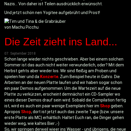
Nazis... Von daher ist Teilen ausdrücklich erwünscht.
Und jetzt schön nen Yogitee aufgebrüht und Prost!
Die Zeit zieht ins Land...
07. September 2018
Schon lange wieder nichts geschrieben. Aber bei einem solchen
Sommer ist das auch nicht weiter verwunderlich, oder? Mit dem
Herbst gehts aber wieder los. Wir sind fleißig am Proben und
spielen hier und da
Konzerte
. Zum Beispiel heute in Gahro. Die
Arbeiten an der neuen Platte laufen und wir haben sogar schon
ein paar Demos aufgenommen. Um die Wartezeit auf die neue
Platte zu verkürzen, erscheint demnächst ein CD-Sampler wo
eines dieser Demos drauf sein wird. Sobald die Compilation fertig
ist, wird es auch ein paar wenige Exemplare hier im
Shop
geben.
Apropos
Shop
, dort ist jetzt auch das zweite Tape (bzw. unsere
erste Platte als MC) erhältlich. Haltet Euch ran, die Dinger gehen
wieder weg, wie kaltes Bier ;-)
So, wir springen derweil wieer ins Wasser - und übrigens, die neue