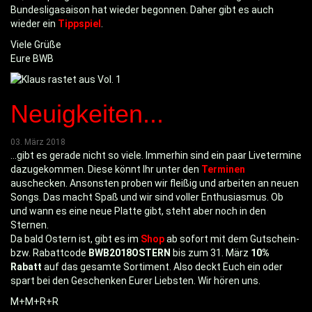
Bundesligasaison hat wieder begonnen. Daher gibt es auch
wieder ein
Tippspiel
.
Viele Grüße
Eure BWB
Neuigkeiten...
03. März 2018
...gibt es gerade nicht so viele. Immerhin sind ein paar Livetermine
dazugekommen. Diese könnt Ihr unter den
Terminen
auschecken. Ansonsten proben wir fleißig und arbeiten an neuen
Songs. Das macht Spaß und wir sind voller Enthusiasmus. Ob
und wann es eine neue Platte gibt, steht aber noch in den
Sternen.
Da bald Ostern ist, gibt es im
Shop
ab sofort mit dem Gutschein-
bzw. Rabattcode
BWB2018OSTERN
bis zum 31. März
10%
Rabatt
auf das gesamte Sortiment. Also deckt Euch ein oder
spart bei den Geschenken Eurer Liebsten. Wir hören uns.
M+M+R+R