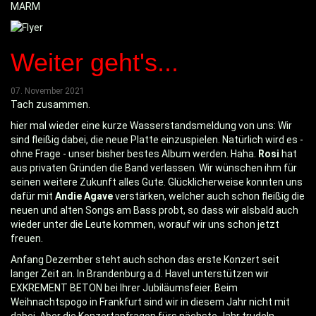
MARM
Weiter geht's...
07. November 2021
Tach zusammen.
hier mal wieder eine kurze Wasserstandsmeldung von uns: Wir
sind fleißig dabei, die neue Platte einzuspielen. Natürlich wird es -
ohne Frage - unser bisher bestes Album werden. Haha.
Rosi
hat
aus privaten Gründen die Band verlassen. Wir wünschen ihm für
seinen weitere Zukunft alles Gute. Glücklicherweise konnten uns
dafür mit
Andie Agave
verstärken, welcher auch schon fleißig die
neuen und alten Songs am Bass probt, so dass wir alsbald auch
wieder unter die Leute kommen, worauf wir uns schon jetzt
freuen.
Anfang Dezember steht auch schon das erste Konzert seit
langer Zeit an. In Brandenburg a.d. Havel unterstützen wir
EXKREMENT BETON bei Ihrer Jubiläumsfeier. Beim
Weihnachtspogo in Frankfurt sind wir in diesem Jahr nicht mit
dabei. Aber die Konzertanfragen fürs nächste Jahr trudeln