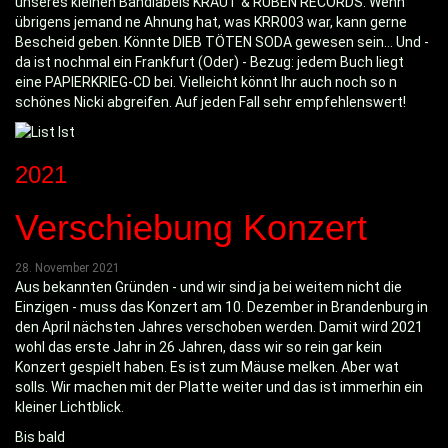
unseres kleinen Bandlabels KRAUT & RÜBEN RECORDS. Wenn
übrigens jemand ne Ahnung hat, was KRR003 war, kann gerne
Bescheid geben. Könnte DIEB TÖTEN SODA gewesen sein… Und -
da ist nochmal ein Frankfurt (Oder) - Bezug: jedem Buch liegt
eine PAPIERKRIEG-CD bei. Vielleicht könnt Ihr auch noch so n
schönes Nicki abgreifen. Auf jeden Fall sehr empfehlenswert!
2021
Verschiebung Konzert
28. November 2021
Aus bekannten Gründen - und wir sind ja bei weitem nicht die
Einzigen - muss das Konzert am 10. Dezember in Brandenburg in
den April nächsten Jahres verschoben werden. Damit wird 2021
wohl das erste Jahr in 26 Jahren, dass wir so rein gar kein
Konzert gespielt haben. Es ist zum Mäuse melken. Aber wat
solls. Wir machen mit der Platte weiter und das ist immerhin ein
kleiner Lichtblick.
Bis bald